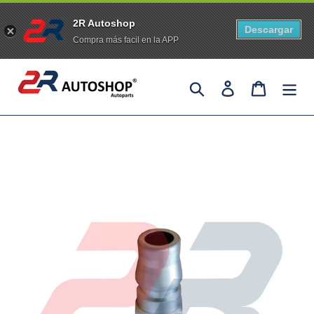
2R Autoshop
Descargar
Compra más facil en la APP
Skip
Search
Log in
Cart
to
content