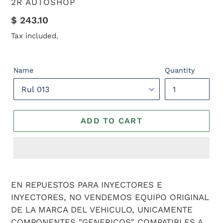
VENDOR
2R AUTOSHOP
Regular
$ 243.10
price
Tax included.
Name
Quantity
ADD TO CART
Adding
product
EN REPUESTOS PARA INYECTORES E
to
INYECTORES, NO VENDEMOS EQUIPO ORIGINAL
your
DE LA MARCA DEL VEHICULO, UNICAMENTE
cart
COMPONENTES "GENERICOS" COMPATIBLES A